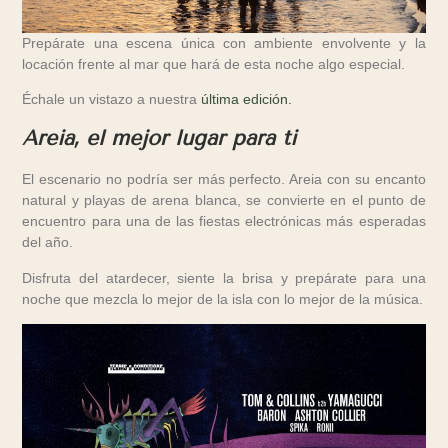
Prepárate una escena única con ambiente envolvente y la
locación frente al mar que hará de esta noche algo especial.
Échale un vistazo a nuestra
última edición.
Areia, el mejor lugar para ti
El escenario no podría ser más perfecto. Areia con su encanto
natural y playas de arena blanca, se convierte en el punto de
encuentro para una de las fiestas electrónicas más esperadas
del año.
Disfruta del atardecer, siente la brisa y prepárate para una
noche que mezcla lo mejor de la isla con lo mejor de la música.