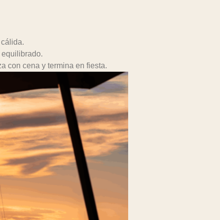
cálida.
equilibrado.
a con cena y termina en fiesta.