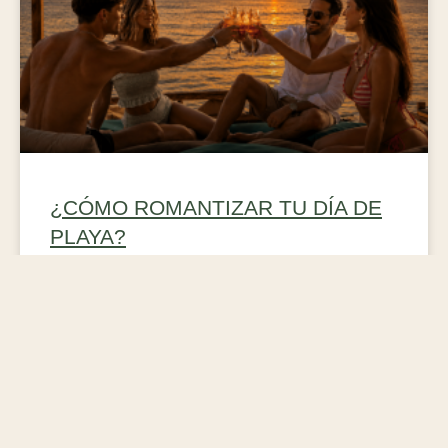
¿CÓMO ROMANTIZAR TU DÍA DE
PLAYA?
Todo empieza por elegir el lugar correcto, ese donde la
brisa del mar te encuentra sin que la hayas buscado y la
vista al mar se siente como si hubiera sido puesta ahí solo
para este momento.
LEER MÁS »
27 julio, 2026