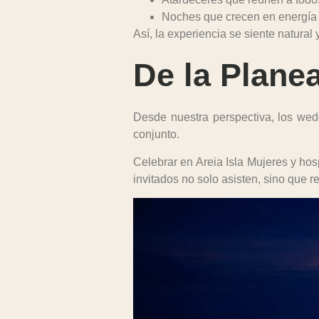
Noches que crecen en energía 
Así, la experiencia se siente natural 
De la Planea
Desde nuestra perspectiva, los wed
conjunto.
Celebrar en
Areia Isla Mujeres
y hos
invitados no solo asisten, sino que r