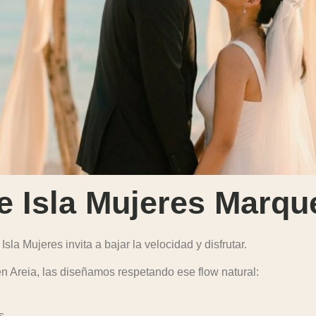
 Isla Mujeres Marqu
 Isla
Mujeres
invita a bajar la velocidad y disfrutar.
n Areia, las diseñamos respetando ese flow natural:
s