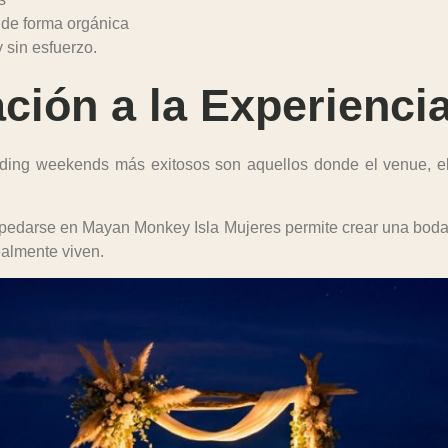
de forma orgánica
y sin esfuerzo.
ción a la Experienci
ding weekends más exitosos son aquellos donde el venue, el
pedarse en
Mayan Monkey Isla Mujeres
permite crear una boda 
ealmente viven.